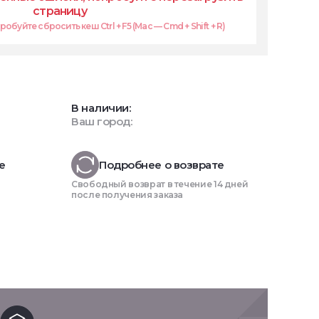
страницу
обуйте сбросить кеш Ctrl + F5 (Mac — Cmd + Shift + R)
В наличии:
Ваш город:
е
Подробнее о возврате
Свободный возврат в течение 14 дней
после получения заказа