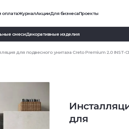
и оплата
Журнал
Акции
Для бизнеса
Проекты
ьные смеси
Декоративные изделия
ляция для подвесного унитаза Creto Premium 2.0 INST-C
Инсталляц
для