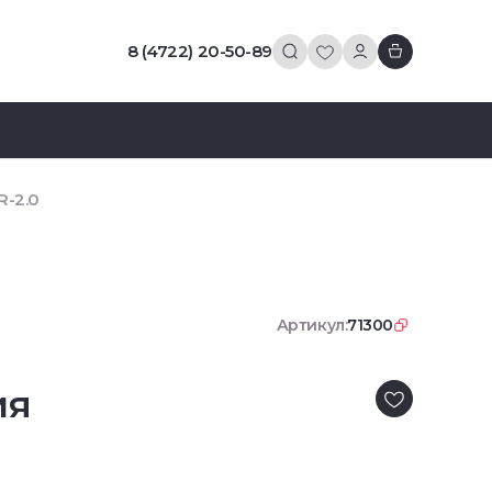
8 (4722) 20-50-89
R-2.0
Артикул:
71300
ия