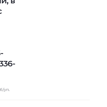
й, в
с
-
336-
б/уп.