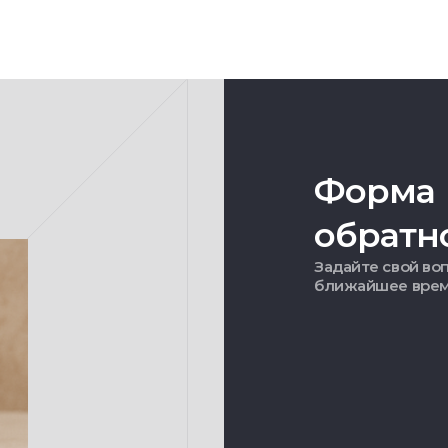
Форма
обратн
Задайте свой воп
ближайшее вре