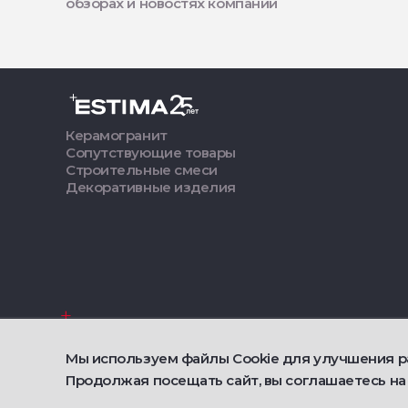
обзорах и новостях компании
Керамогранит
Сопутствующие товары
Строительные смеси
Декоративные изделия
О Estima
Мы используем файлы Cookie для улучшения р
2021 — 2026 © Estima
Продолжая посещать сайт, вы соглашаетесь на