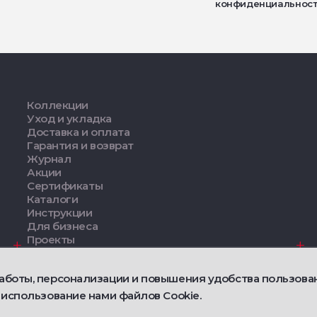
конфиденциальнос
Коллекции
Уход и укладка
Доставка и оплата
Гарантия и возврат
Журнал
Акции
Сертификаты
Каталоги
Инструкции
Для бизнеса
Проекты
Дизайнерам
аботы, персонализации и повышения удобства пользова
Политика конфид
 использование нами файлов Cookie.
Договор публично