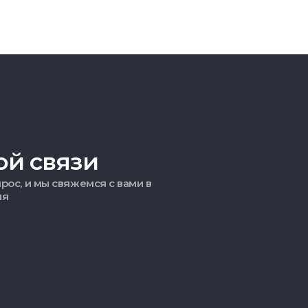
ой связи
рос, и мы свяжемся с вами в
мя