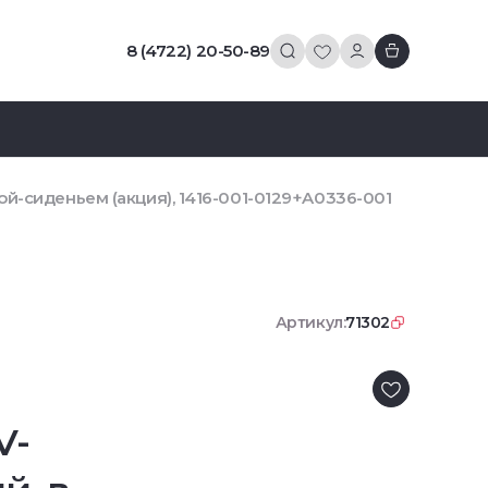
8 (4722) 20-50-89
ой-сиденьем (акция), 1416-001-0129+A0336-001
Артикул:
71302
V-