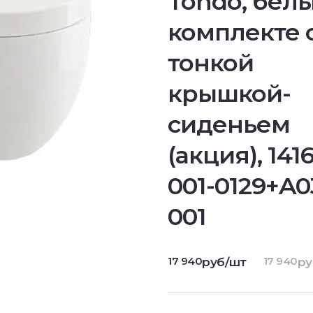
Tondo, белы
комплекте 
тонкой
крышкой-
сиденьем
(акция), 1416
001-0129+A0
001
17 940
17 940
руб/шт
ру