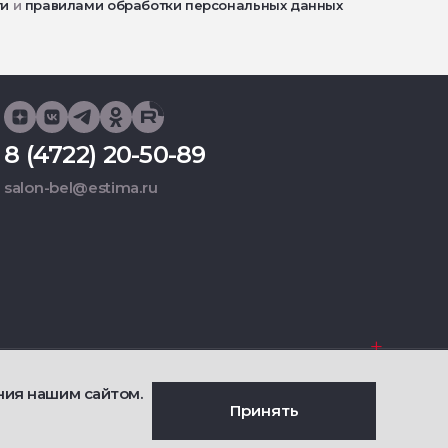
ти
и
правилами обработки персональных данных
8 (4722) 20-50-89
salon-bel@estima.ru
Фирменные салоны
ния нашим сайтом.
Принять
енциальности
Сделано
Ametist IT
й оферты о продаже товаров
Дизайн
Riverstart