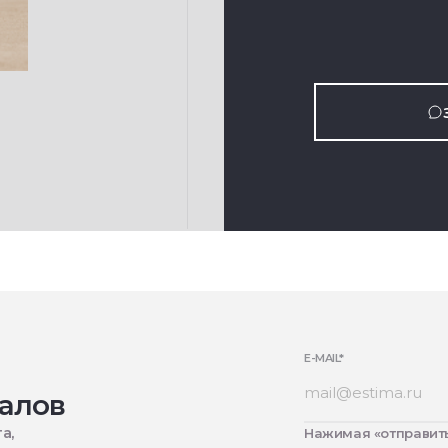
E-MAIL
*
алов
а,
Нажимая «отправить