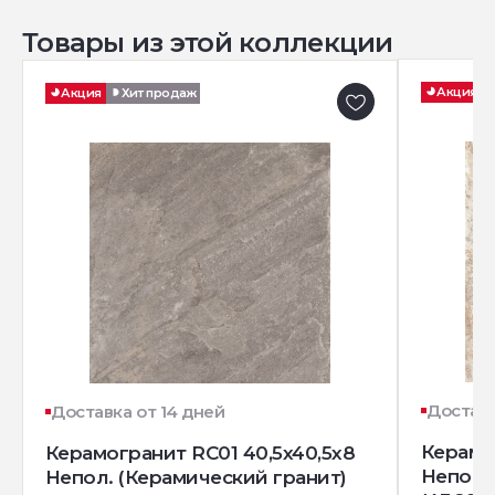
Товары из этой коллекции
Акция
Акция
Хит продаж
Доставк
Доставка от 14 дней
Керамо
Керамогранит RC01 40,5x40,5х8
Непол.
Непол. (Керамический гранит)