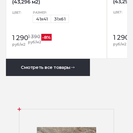
(43,296
(43,296 м2)
ЦВЕТ:
ЦВЕТ:
РАЗМЕР:
41x41
31x61
1 290
1
1 290
1 390
-8%
р
руб/м2
руб/м2
руб/м2
Смотреть все товары