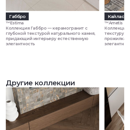
Габбро
Кайлас
™Estima
™Ametis by 
Коллекция Габбро — керамогранит с
Коллекция 
глубокой текстурой натурального камня,
текстуру н
придающий интерьеру естественную
прожилками
элегантность
элегантнос
Другие коллекции