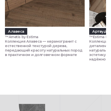
Алавеса
Артвуд
™Ametis by Estima
™Estima П
Коллекция Алавеса — керамогранит с
Коллекция 
естественной текстурой дерева,
детализиро
передающий красоту натуральных пород
натурально
в практичном и долговечном формате
эстетику п
надёжност