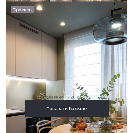
Проекты
Коллекция Патина в программе «Большие
перемены»
04.02.2026
Показано 1 - 20 из 232
Показать больше
...
1
2
3
4
12