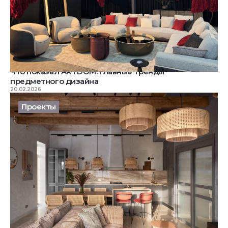
Что показал ARTDOM: главные тренды
предметного дизайна
20.02.2026
Проекты
Воздушная кухня-гостиная с двумя островами: ТВ-
проект с Бернини
20.02.2026