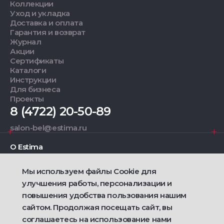
Коллекции
Уход и укладка
Доставка и оплата
Гарантия и возврат
Журнал
Акции
Сертификаты
Каталоги
Инструкции
Для бизнеса
Проекты
8 (4722) 20-50-89
salon-bel@estima.ru
О Estima
Мы используем файлы Cookie для
Дизайнерам
улучшения работы, персонализации и
повышения удобства пользования нашим
Фирменные салоны
сайтом. Продолжая посещать сайт, вы
соглашаетесь на использование нами
2021 — 2026 © Estima