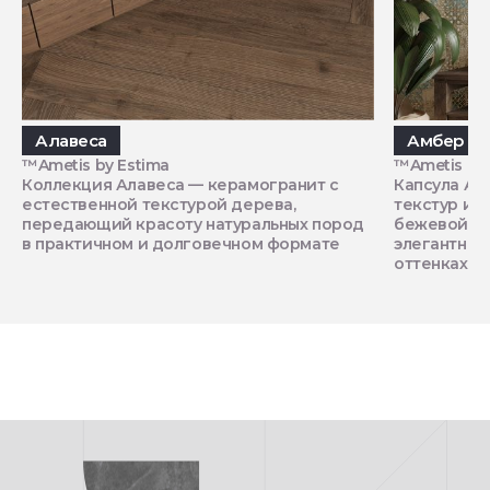
Алавеса
Амбер
™Ametis by Estima
™Ametis by 
Коллекция Алавеса — керамогранит с
Капсула Ам
естественной текстурой дерева,
текстур и 
передающий красоту натуральных пород
бежевой га
в практичном и долговечном формате
элегантный
оттенках