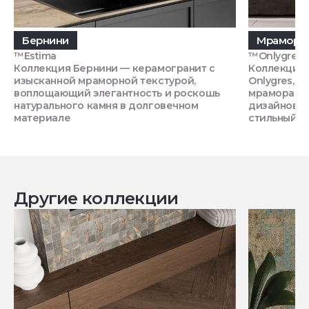
Бернини
Мрамор O
™Estima
™Onlygres
Коллекция Бернини — керамогранит с
Коллекция
изысканной мраморной текстурой,
Onlygres, 
воплощающий элегантность и роскошь
мрамора, п
натурального камня в долговечном
дизайнов, 
материале
стильный и
Другие коллекции