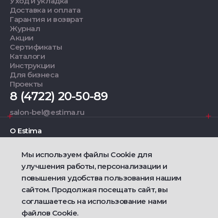
Уход и укладка
Доставка и оплата
Гарантия и возврат
Журнал
Акции
Сертификаты
Каталоги
Инструкции
Для бизнеса
Проекты
8 (4722) 20-50-89
salon-bel@estima.ru
О Estima
Мы используем файлы Cookie для
Дизайнерам
улучшения работы, персонализации и
повышения удобства пользования нашим
Фирменные салоны
сайтом. Продолжая посещать сайт, вы
соглашаетесь на использование нами
2021 — 2026 © Estima
Политика конфиденциальности
файлов Cookie.