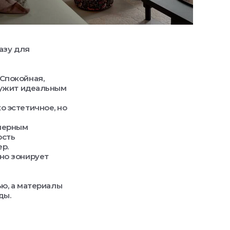
азу для
Спокойная,
лужит идеальным
о эстетичное, но
 черным
ость
р.
но зонирует
ью, а материалы
ды.