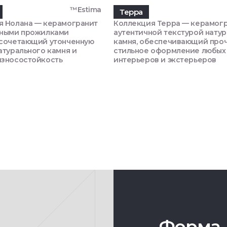
™Estima
Терра
я Нолана — керамогранит
Коллекция Терра — керамогр
нными прожилками
аутентичной текстурой нату
 сочетающий утонченную
камня, обеспечивающий проч
атурального камня и
стильное оформление любых
износостойкость
интерьеров и экстерьеров
Форма