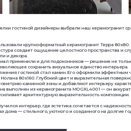
елки гостиной дизайнеры выбрали наш керамогранит ср
льзовали крупноформатный керамогранит Терра 80х80. 
кстура создает ощущение целостного пространства и с
и и декора.
иал применили и для подоконников — решение не тольк
озволяющее сохранить визуальное единство интерьера.
яжения гостиной стал камин. Его оформили эффектным
Нолана 80х160. Глубокий цвет и выразительная поверхн
ометрию каминной зоны и добавляют интерьеру характе
на выполнен из керамогранита MOGXL4001 — он аккурат
усиливает архитектурную выразительность композиции.
лучился интерьер, где эстетика сочетается с надежност
аз дома — стильного, уютного и созданного на долгие го