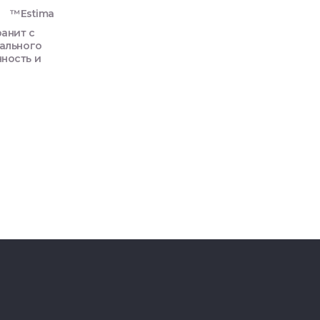
™Estima
анит с
рального
ность и