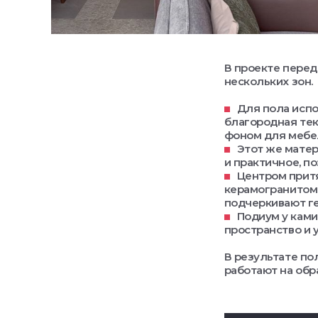
В проекте перед
нескольких зон.
Для пола испо
благородная те
фоном для мебел
Этот же матер
и практичное, п
Центром прит
керамогранитом 
подчеркивают ге
Подиум у ками
пространство и 
В результате по
работают на обр