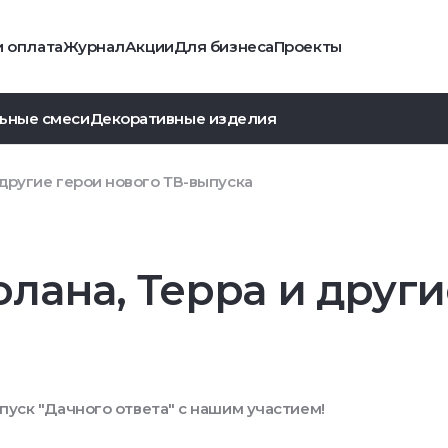
и оплата
Журнал
Акции
Для бизнеса
Проекты
ьные смеси
Декоративные изделия
 другие герои нового ТВ-выпуска
лана, Терра и други
пуск "Дачного ответа" с нашим участием!