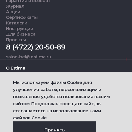
Гарантия и возврат
Журнал
Акции
Сертификаты
Каталоги
Инструкции
Для бизнеса
Проекты
8 (4722) 20-50-89
salon-bel@estima.ru
О Estima
Мы используем файлы Cookie для
Дизайнерам
улучшения работы, персонализации и
повышения удобства пользования нашим
Фирменные салоны
сайтом. Продолжая посещать сайт, вы
соглашаетесь на использование нами
2021 — 2026 © Estima
Политика конфиденциальности
файлов Cookie.
Договор публичной оферты о продаже товаров
Сделано
Ametist IT
Принять