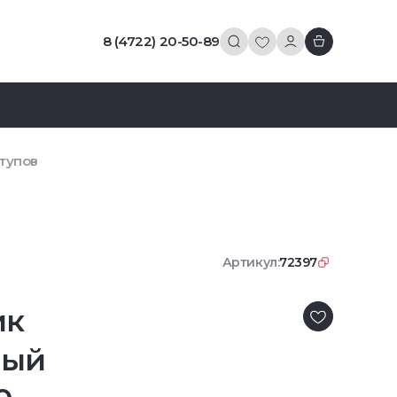
8 (4722) 20-50-89
тупов
Артикул:
72397
ик
ный