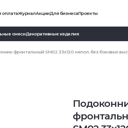
и оплата
Журнал
Акции
Для бизнеса
Проекты
ьные смеси
Декоративные изделия
онник фронтальный SM02 33х120 непол. без боковых выс
Подоконн
фронталь