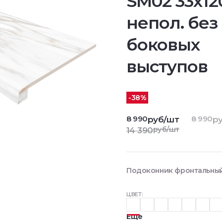
SM02 33х12
непол. без
боковых
выступов
-38%
8 990
8 990
руб/шт
ру
руб/шт
14 390
Подоконник фронтальный 
ЦВЕТ:
Еще