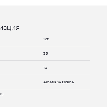
мация
120
33
10
Ametis by Estima
ью