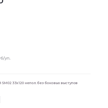
0
б/уп.
SM02 33х120 непол. без боковых выступов