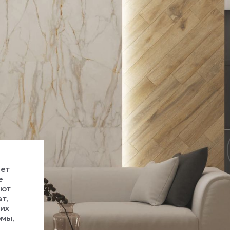
ает
е
ают
т,
ких
рмы,