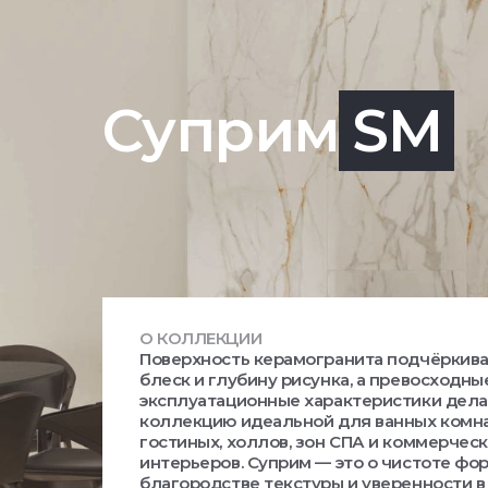
Суприм
SM
О КОЛЛЕКЦИИ
Поверхность керамогранита подчёркив
блеск и глубину рисунка, а превосходны
эксплуатационные характеристики дел
коллекцию идеальной для ванных комна
гостиных, холлов, зон СПА и коммерчес
интерьеров. Суприм — это о чистоте фо
благородстве текстуры и уверенности в