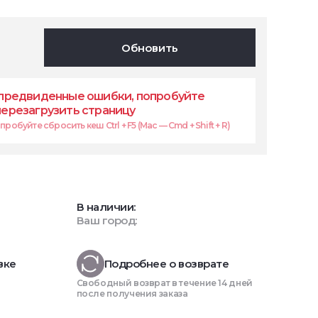
Обновить
предвиденные ошибки, попробуйте
перезагрузить страницу
робуйте сбросить кеш Ctrl + F5 (Mac — Cmd + Shift + R)
В наличии:
Ваш город:
вке
Подробнее о возврате
Свободный возврат в течение 14 дней
после получения заказа