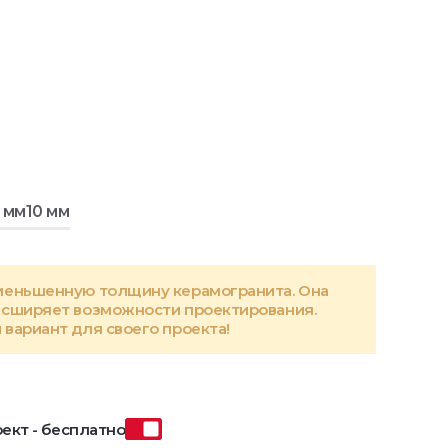
 мм
10 мм
меньшенную толщину керамогранита. Она
асширяет возможности проектирования.
вариант для своего проекта!
ект - бесплатно