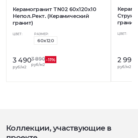
Керамо
Керамогранит TN02 60x120x10
Структ
Непол.Рект. (Керамический
гранит)
гранит)
ЦВЕТ:
ЦВЕТ:
РАЗМЕР:
60x120
2 990
3 490
3 890
-11%
р
руб/м2
руб/м2
руб/м2
Коллекции, участвующие в
проекте