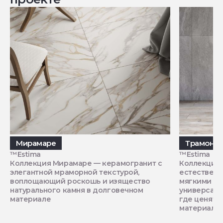
Мирамаре
Трамонта
™Estima
™Estima
Коллекция Мирамаре — керамогранит с
Коллекция 
элегантной мраморной текстурой,
естественн
воплощающий роскошь и изящество
мягкими пе
натурального камня в долговечном
универсаль
материале
где ценят ф
материалов