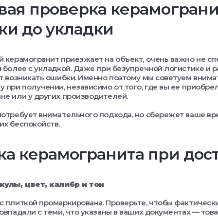
ая проверка керамогранит
ки до укладки
й керамогранит приезжает на объект, очень важно не сп
м более с укладкой. Даже при безупречной логистике и р
ут возникать ошибки. Именно поэтому мы советуем вним
у при получении, независимо от того, где вы ее приобре
не или у других производителей.
потребует внимательного подхода, но сбережет ваше вр
их беспокойств.
а керамогранита при дос
икулы, цвет, калибр и тон
с плиткой промаркирована. Проверьте, чтобы фактически
совпадали с теми, что указаны в ваших документах — тов