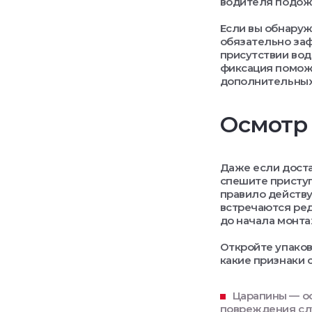
водителя подожд
Если вы обнаруж
обязательно заф
присутствии вод
фиксация поможе
дополнительных
Осмотр
Даже если доста
спешите приступ
правило действу
встречаются ред
до начала монта
Откройте упаков
какие признаки 
Царапины — ос
повреждения слу