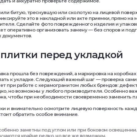
ать и аккуратно проверьте содержимое.
или битую, треснувшую или сколотую на лицевой поверх
иксируйте это в накладной или акте приемки, прямо на м
ителя. Сделайте фото поврежденного изделия и упаковк
т оперативно организовать замену — без споров и под
 документов.
 плитки перед укладкой
вка прошла без повреждений, а маркировка на коробках 
ать к укладке. Следующий важный шаг — проверка самих
ет при работе с керамогранитом любых брендов: дефект
ко, но возможны у любого производителя. Особенно ва
жа, чтобы при необходимости своевременно заменить пл
ки и внимательно осмотрите лицевую поверхность каждо
стоит обратить особое внимание.
обенно заметны под углом или при боковом освещении.
чаются крайне редко, но все же возможны.