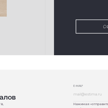
E-MAIL
*
алов
а,
Нажимая «отправить