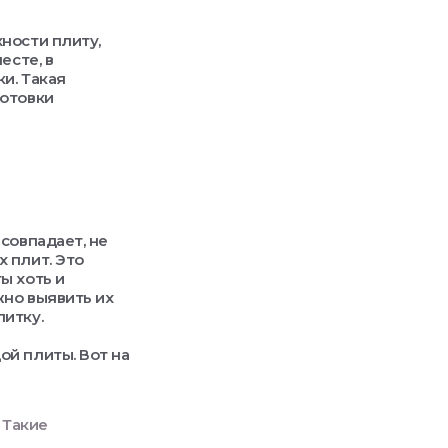
ности плиту,
есте, в
и. Такая
готовки
совпадает, не
 плит. Это
ы хоть и
жно выявить их
итку.
й плиты. Вот на
 Такие