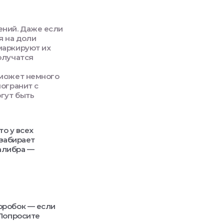
ений. Даже если
я на доли
маркируют их
олучатся
 может немного
могранит с
гут быть
то у всех
 забирает
калибра —
оробок — если
 Попросите