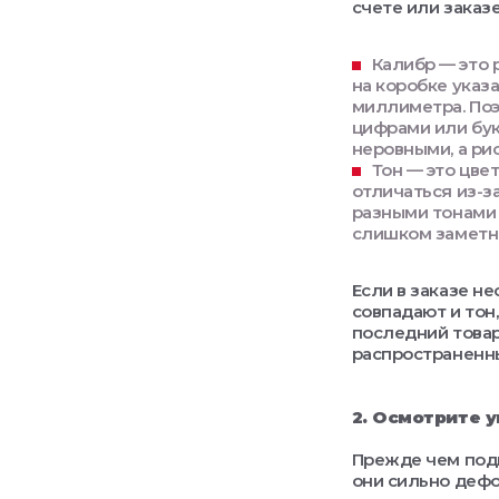
счете или заказ
Калибр — это 
на коробке указ
миллиметра. Поэ
цифрами или бук
неровными, а ри
Тон — это цве
отличаться из-з
разными тонами 
слишком заметн
Если в заказе не
совпадают и тон,
последний товар
распространенн
2. Осмотрите 
Прежде чем подп
они сильно дефо