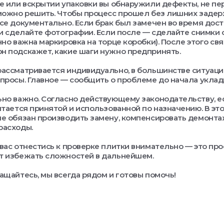
е или вскрытии упаковки вы обнаружили дефекты, не п
можно решить. Чтобы процесс прошел без лишних задер
се документально. Если брак был замечен во время дост
 и сделайте фотографии. Если после — сделайте снимки 
нно важна маркировка на торце коробки). После этого св
 подскажет, какие шаги нужно предпринять.
ассматривается индивидуально, в большинстве ситуаци
просы. Главное — сообщить о проблеме до начала уклад
но важно. Согласно действующему законодательству, е
итается принятой и использованной по назначению. В эт
е обязан производить замену, компенсировать демонта
расходы.
вас отнестись к проверке плитки внимательно — это про
т избежать сложностей в дальнейшем.
ащайтесь, мы всегда рядом и готовы помочь!