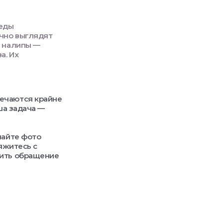
леды
чно выглядят
я налипы —
а. Их
речаются крайне
ша задача —
лайте фото
вяжитесь с
мить обращение