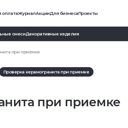
и оплата
Журнал
Акции
Для бизнеса
Проекты
ьные смеси
Декоративные изделия
нита при приемке
Проверка керамогранита при приемке
анита при приемке