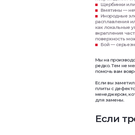
Щербинки или 
Вмятины — неб
Инородные эле
расплавления ил
как локальные у
вкрапления част
поверхность мож
Бой — серьезн
Мы на производс
редко. Тем не ме
помочь вам вовр
Если вы заметил
плиты с дефекто
менеджером, кот
для замены.
Если тр