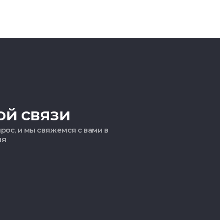
ой связи
рос, и мы свяжемся с вами в
мя