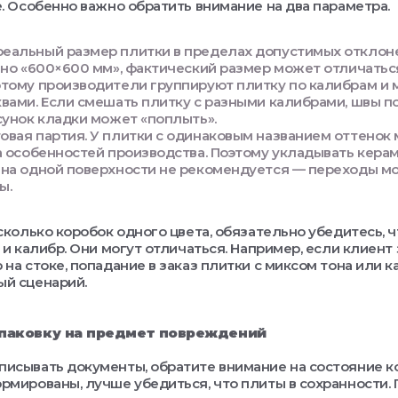
е. Особенно важно обратить внимание на два параметра.
реальный размер плитки в пределах допустимых отклон
ано «600×600 мм», фактический размер может отличатьс
тому производители группируют плитку по калибрам и 
вами. Если смешать плитку с разными калибрами, швы п
сунок кладки может «поплыть».
товая партия. У плитки с одинаковым названием оттенок
а особенностей производства. Поэтому укладывать кера
на одной поверхности не рекомендуется — переходы мо
ы.
сколько коробок одного цвета, обязательно убедитесь, ч
 и калибр. Они могут отличаться. Например, если клиент
 на стоке, попадание в заказ плитки с миксом тона или 
ый сценарий.
упаковку на предмет повреждений
исывать документы, обратите внимание на состояние к
рмированы, лучше убедиться, что плиты в сохранности.