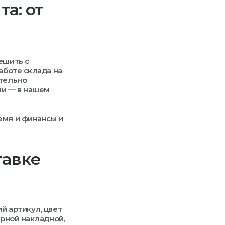
а: от
ешить с
аботе склада на
ательно
ли — в нашем
емя и финансы и
тавке
й артикул, цвет
арной накладной,