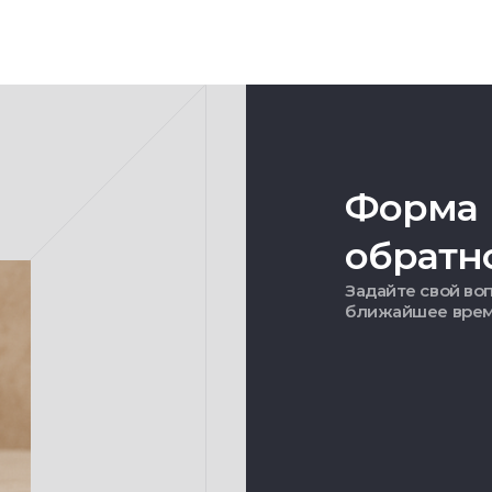
Форма
обратн
Задайте свой воп
ближайшее вре