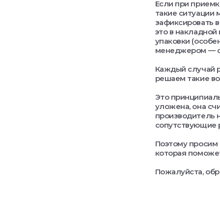
Если при приемк
такие ситуации 
зафиксировать в
это в накладной
упаковки (особе
менеджером — он
Каждый случай р
решаем такие во
Это принципиаль
уложена, она сч
производитель н
сопутствующие 
Поэтому просим 
которая поможе
Пожалуйста, обр