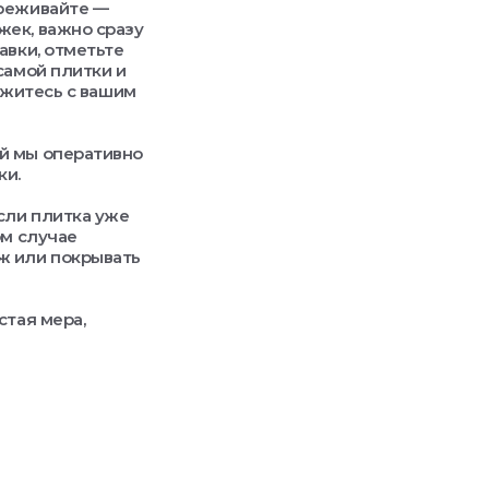
ереживайте —
жек, важно сразу
авки, отметьте
самой плитки и
яжитесь с вашим
й мы оперативно
ки.
сли плитка уже
ом случае
ж или покрывать
стая мера,