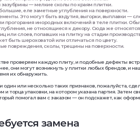
зазубрины — мелкие сколы по краям плитки.
ольшие, еле заметные углубления на поверхности.
менты. Это могут быть вздутия, выгорки, выплавки — с
и прогорания инородных включений в теле плитки. Обы
глубления, не относящиеся к декору. Сюда же относятс
иц или слоев, попавших на плитку на стадии производств
ет быть шероховатой или отличаться по цвету.
ые повреждения, сколы, трещины на поверхности.
тве проверяем каждую плиту, и подобные дефекты вст
нее, они могут возникнуть у плитки любых брендов, и на
емя их обнаружить.
и один или несколько таких признаков, пожалуйста, сде
м и торца упаковки, на котором указана партия. Затем с
орый помогал вам с заказом — он подскажет, как офор
ебуется замена