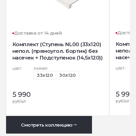
Доставк
Доставка от 14 дней
Комплек
Комплект (Ступень NL00 (33x120)
непол. 
непол. (прямоугол. бортик) без
насечек
насечек + Подступенок (14,5x120))
ЦВЕТ:
ЦВЕТ:
РАЗМЕР:
33x120
30x120
5 990
5 990
руб/шт
руб/шт
Смотреть коллекцию