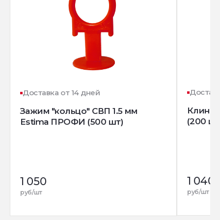
Доставк
Доставка от 14 дней
Клин д
Зажим "кольцо" СВП 1.5 мм
(200 шт
Estima ПРОФИ (500 шт)
1 040
1 050
руб/шт
руб/шт