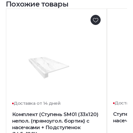
Похожие товары
Доставк
Доставка от 14 дней
Ступень
Комплект (Ступень SM01 (33x120)
насечк
непол. (прямоугол. бортик) с
насечками + Подступенок