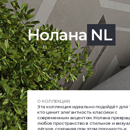
Нолана
NL
О КОЛЛЕКЦИИ
Эта коллекция идеально подойдёт для т
кто ценит элегантность классики с
современным акцентом. Нолана превра
любое пространство в стильное и визуа
лёгкое, сохраняя при этом прочность и