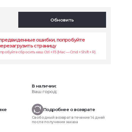
Обновить
предвиденные ошибки, попробуйте
перезагрузить страницу
робуйте сбросить кеш Ctrl + F5 (Mac — Cmd + Shift + R)
В наличии:
Ваш город:
вке
Подробнее о возврате
Свободный возврат в течение 14 дней
после получения заказа