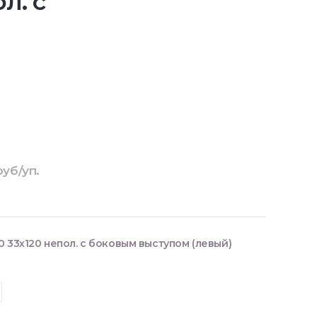
л. с
руб/уп.
 33х120 непол. с боковым выступом (левый)