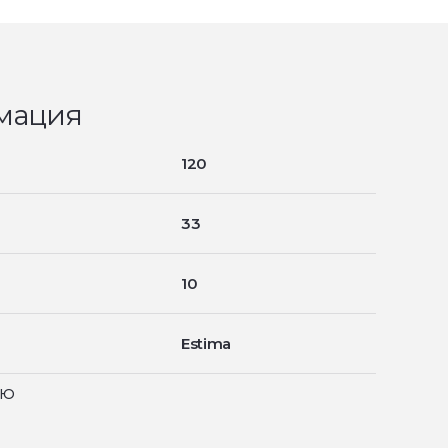
мация
120
33
10
Estima
ью