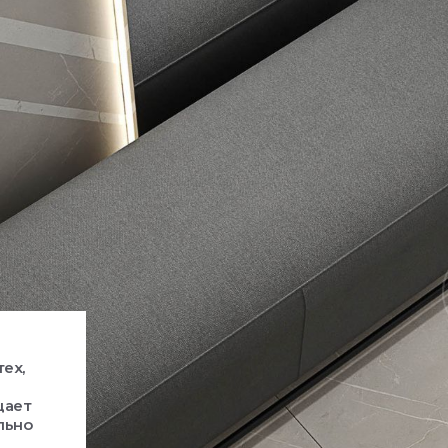
ех,
щает
льно