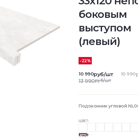
33х120 непо
боковым
выступом
(левый)
-22%
10 990
10 990
руб/шт
руб/шт
13 990
Подоконник угловой NL00
ЦВЕТ:
Еще