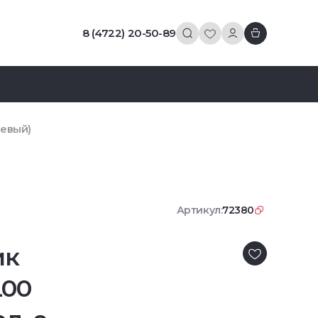
8 (4722) 20-50-89
левый)
Артикул:
72380
ик
L00