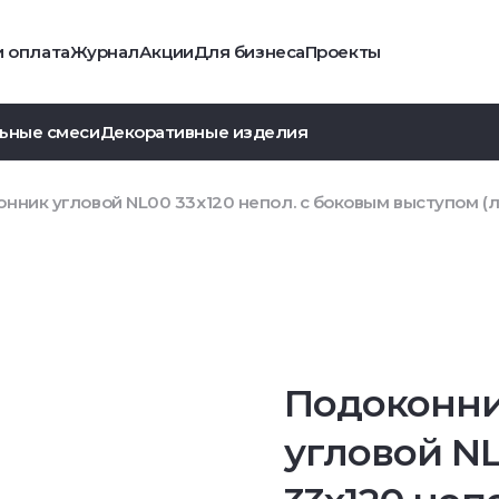
и оплата
Журнал
Акции
Для бизнеса
Проекты
ьные смеси
Декоративные изделия
нник угловой NL00 33х120 непол. с боковым выступом (
Подоконн
угловой N