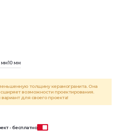
 мм
10 мм
меньшенную толщину керамогранита. Она
асширяет возможности проектирования.
вариант для своего проекта!
ект - бесплатно