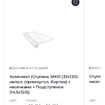
Доставк
Доставка от 14 дней
Ступень
Комплект (Ступень SM01 (33x120)
насечк
непол. (прямоугол. бортик) с
насечками + Подступенок
(14,5x120))
ЦВЕТ:
ЦВЕТ:
РАЗМЕР: