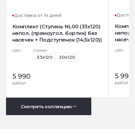
Доставк
Доставка от 14 дней
Комплек
Комплект (Ступень NL00 (33x120)
непол. 
непол. (прямоугол. бортик) без
насечек
насечек + Подступенок (14,5x120))
ЦВЕТ:
ЦВЕТ:
РАЗМЕР:
33x120
30x120
5 990
5 990
руб/шт
руб/шт
Смотреть коллекцию