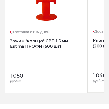
Доставк
Доставка от 14 дней
Клин д
Зажим "кольцо" СВП 1.5 мм
(200 шт
Estima ПРОФИ (500 шт)
1 040
1 050
руб/шт
руб/шт