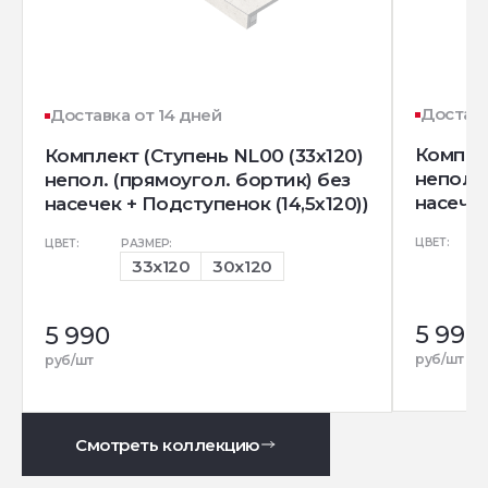
Доставк
Доставка от 14 дней
Комплек
Комплект (Ступень NL00 (33x120)
непол. 
непол. (прямоугол. бортик) без
насечек
насечек + Подступенок (14,5x120))
ЦВЕТ:
ЦВЕТ:
РАЗМЕР:
33x120
30x120
5 990
5 990
руб/шт
руб/шт
Смотреть коллекцию