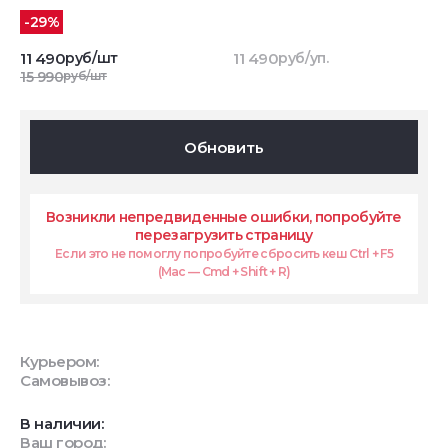
-29%
11 490
руб/шт
11 490
руб/уп.
15 990
руб/шт
Обновить
Возникли непредвиденные ошибки, попробуйте
перезагрузить страницу
Если это не помоглу попробуйте сбросить кеш Ctrl + F5
(Mac — Cmd + Shift + R)
Курьером:
Самовывоз:
В наличии:
Ваш город: