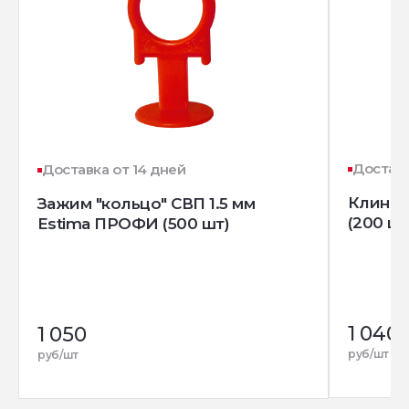
Доставк
Доставка от 14 дней
Клин д
Зажим "кольцо" СВП 1.5 мм
(200 шт
Estima ПРОФИ (500 шт)
1 040
1 050
руб/шт
руб/шт