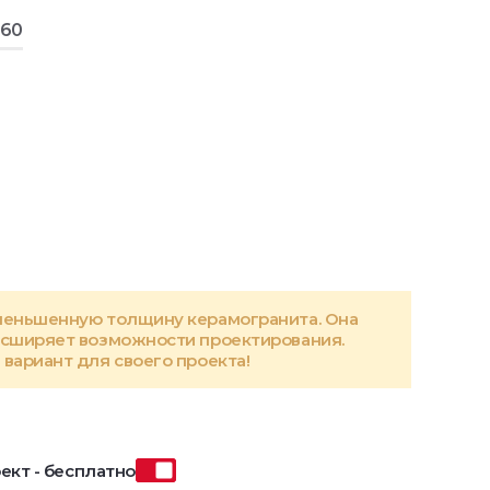
160
меньшенную толщину керамогранита. Она
асширяет возможности проектирования.
вариант для своего проекта!
ект - бесплатно