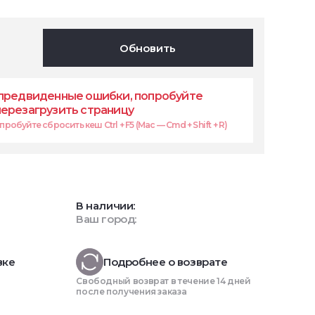
Обновить
предвиденные ошибки, попробуйте
перезагрузить страницу
робуйте сбросить кеш Ctrl + F5 (Mac — Cmd + Shift + R)
В наличии:
Ваш город:
вке
Подробнее о возврате
Свободный возврат в течение 14 дней
после получения заказа