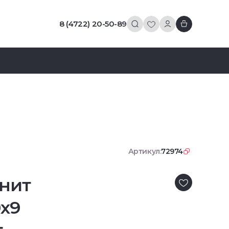
8 (4722) 20-50-89
Артикул:
72974
нит
0x9