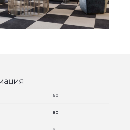
мация
60
60
9