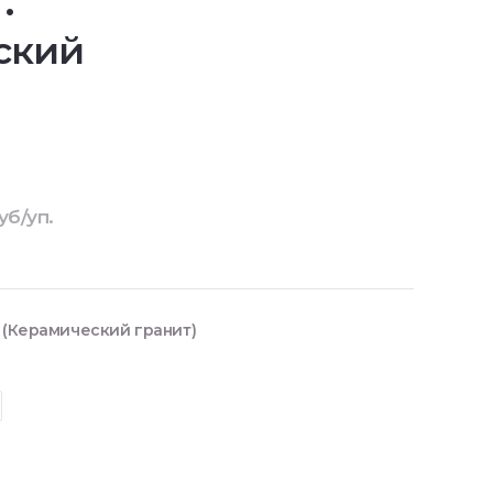
.
ский
уб/уп.
 (Керамический гранит)