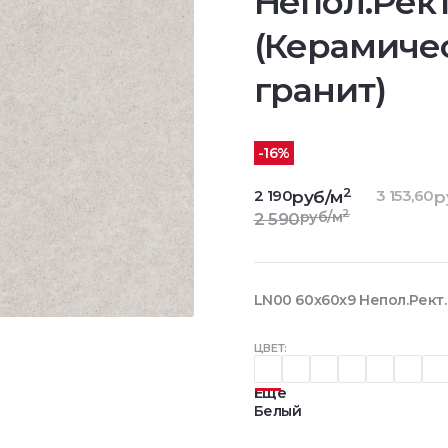
Непол.Рект
(Керамиче
гранит)
-16%
2
2 190
3 153,60
руб/м
р
2
руб/м
2 590
LN00 60x60x9 Непол.Рект.
ЦВЕТ:
Еще
Белый