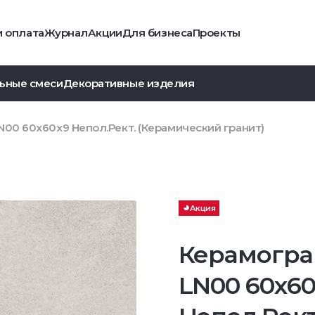
и оплата
Журнал
Акции
Для бизнеса
Проекты
ьные смеси
Декоративные изделия
N00 60x60x9 Непол.Рект. (Керамический гранит)
Акция
Керамогра
LN00 60x6