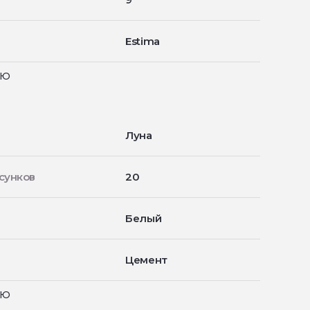
Estima
ью
Луна
сунков
20
Белый
Цемент
ью