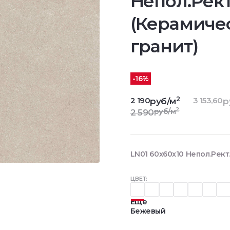
Непол.Рект
(Керамиче
гранит)
-16%
2
2 190
3 153,60
руб/м
р
2
руб/м
2 590
LN01 60x60x10 Непол.Рект
ЦВЕТ:
Еще
Бежевый