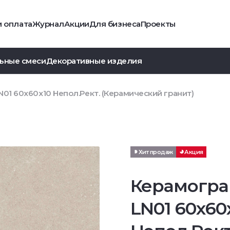
и оплата
Журнал
Акции
Для бизнеса
Проекты
ьные смеси
Декоративные изделия
01 60x60x10 Непол.Рект. (Керамический гранит)
Хит продаж
Акция
Керамогра
LN01 60x60