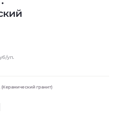
.
ский
уб/уп.
. (Керамический гранит)