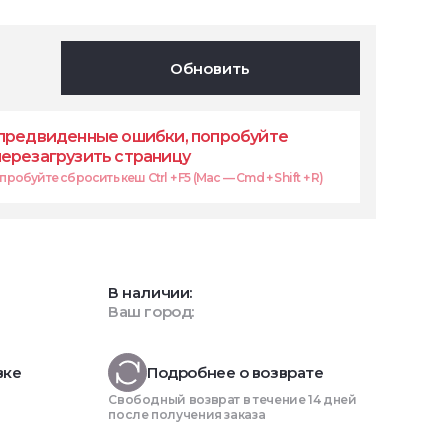
Обновить
предвиденные ошибки, попробуйте
перезагрузить страницу
робуйте сбросить кеш Ctrl + F5 (Mac — Cmd + Shift + R)
В наличии:
Ваш город:
вке
Подробнее о возврате
Свободный возврат в течение 14 дней
после получения заказа