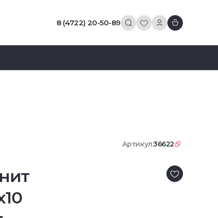
8 (4722) 20-50-89
Артикул:
36622
нит
x10