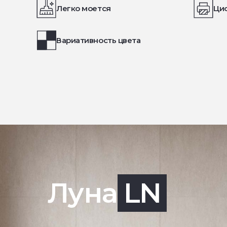
Легко моется
Ци
Вариативность цвета
Луна
LN