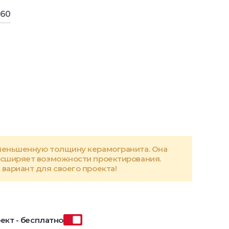
160
меньшенную толщину керамогранита. Она
асширяет возможности проектирования.
вариант для своего проекта!
ект - бесплатно