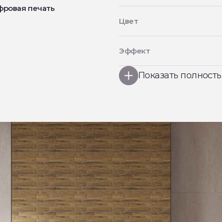
фровая печать
Цвет
Эффект
Показать полност