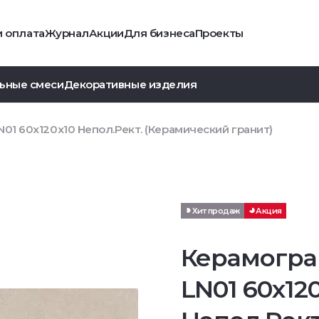
и оплата
Журнал
Акции
Для бизнеса
Проекты
ьные смеси
Декоративные изделия
01 60x120x10 Непол.Рект. (Керамический гранит)
Хит продаж
Акция
Керамогра
LN01 60x12