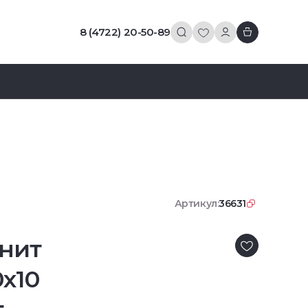
8 (4722) 20-50-89
Артикул:
36631
нит
0x10