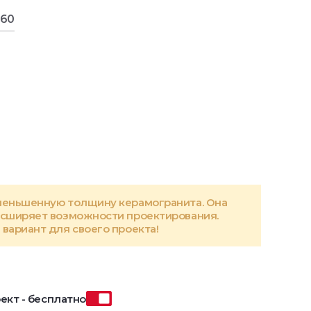
160
меньшенную толщину керамогранита. Она
асширяет возможности проектирования.
вариант для своего проекта!
ект - бесплатно