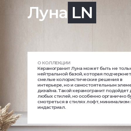
Луна
LN
О КОЛЛЕКЦИИ
Керамогранит Луна может быть не толь
нейтральной базой, которая подчеркне
смелые колористические решения в
интерьере, но и самостоятельным элем
дизайна. Такой керамогранит подойдет
любых стилей, но особенно органично б
смотреться в стилях лофт, минимализм 
индастриал.