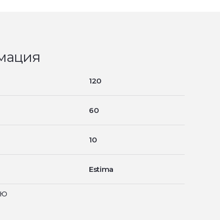
мация
120
60
10
Estima
ью