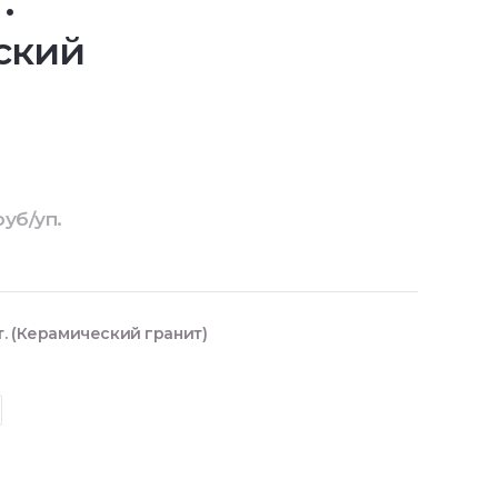
.
ский
руб/уп.
т. (Керамический гранит)