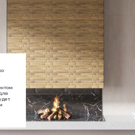
ко
т
ентом
 для
удет
и