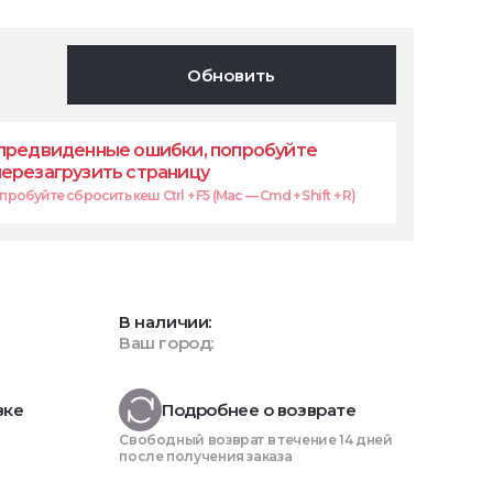
Обновить
предвиденные ошибки, попробуйте
перезагрузить страницу
робуйте сбросить кеш Ctrl + F5 (Mac — Cmd + Shift + R)
В наличии:
Ваш город:
вке
Подробнее о возврате
Свободный возврат в течение 14 дней
после получения заказа