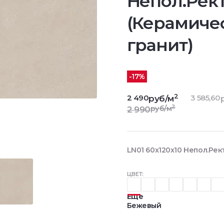
Непол.Рект
(Керамиче
гранит)
-17%
2
2 490
3 585,60
руб/м
2
руб/м
2 990
LN01 60x120x10 Непол.Рек
ЦВЕТ:
Еще
Бежевый