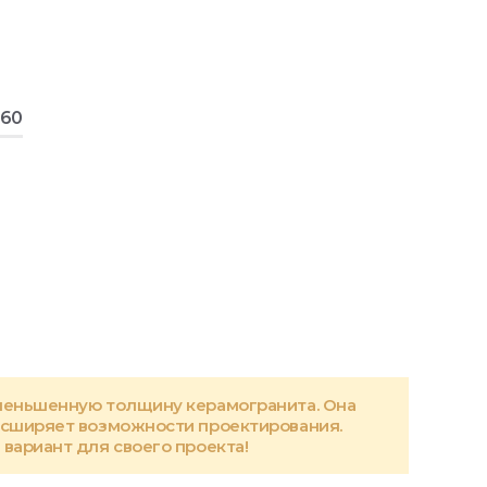
160
меньшенную толщину керамогранита. Она
асширяет возможности проектирования.
вариант для своего проекта!