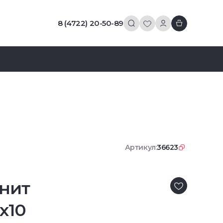
8 (4722) 20-50-89
Артикул:
36623
нит
x10