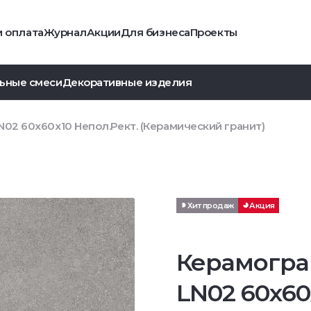
и оплата
Журнал
Акции
Для бизнеса
Проекты
ьные смеси
Декоративные изделия
02 60x60x10 Непол.Рект. (Керамический гранит)
Хит продаж
Акция
Керамогра
LN02 60x60