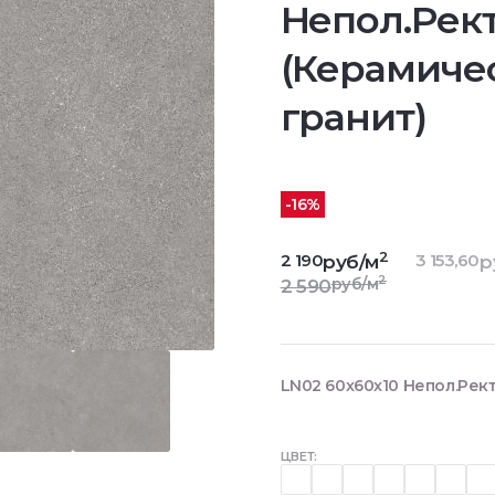
Непол.Рект
(Керамиче
гранит)
-16%
2
2 190
3 153,60
руб/м
р
2
руб/м
2 590
LN02 60x60x10 Непол.Рект
ЦВЕТ: