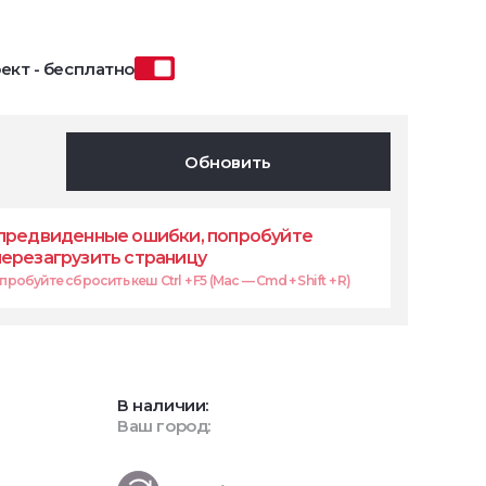
ект - бесплатно
Обновить
предвиденные ошибки, попробуйте
перезагрузить страницу
робуйте сбросить кеш Ctrl + F5 (Mac — Cmd + Shift + R)
В наличии:
Ваш город: