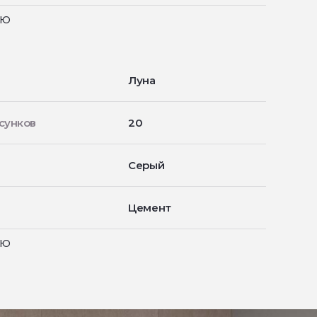
ью
Луна
сунков
20
Серый
Цемент
ью