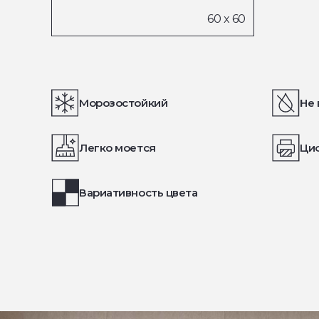
Морозостойкий
Не 
Легко моется
Ци
Вариативность цвета