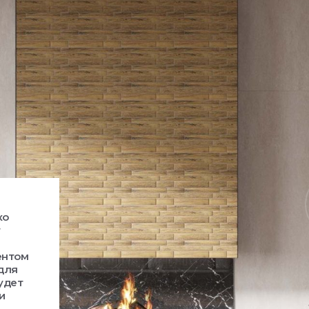
ко
т
ентом
 для
удет
и