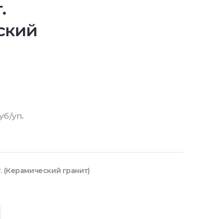
.
ский
уб/уп.
. (Керамический гранит)