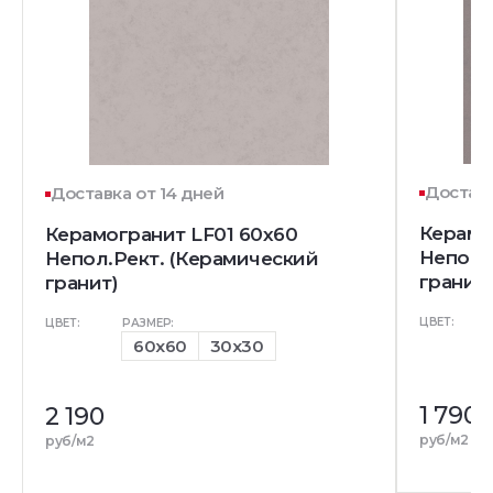
Доставк
Доставка от 14 дней
Керамо
Керамогранит LF01 60x60
Непол.
Непол.Рект. (Керамический
гранит)
гранит)
ЦВЕТ:
ЦВЕТ:
РАЗМЕР:
60x60
30x30
1 790
2 190
руб/м2
руб/м2