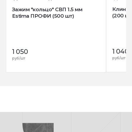
Клин д
Зажим "кольцо" СВП 1.5 мм
(200 шт
Estima ПРОФИ (500 шт)
1 040
1 050
руб/шт
руб/шт