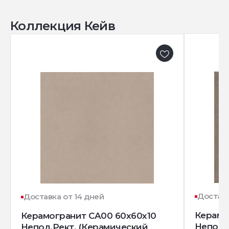
Коллекция Кейв
Доставк
Доставка от 14 дней
Керамо
Керамогранит CA00 60x60x10
Непол.
Непол.Рект. (Керамический