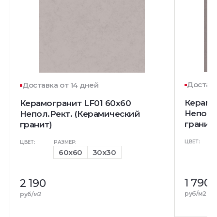
Доставк
Доставка от 14 дней
Керамо
Керамогранит LF01 60x60
Непол.
Непол.Рект. (Керамический
гранит)
гранит)
ЦВЕТ:
ЦВЕТ:
РАЗМЕР:
60x60
30x30
1 790
2 190
руб/м2
руб/м2