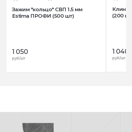
Клин д
Зажим "кольцо" СВП 1.5 мм
(200 шт
Estima ПРОФИ (500 шт)
1 040
1 050
руб/шт
руб/шт