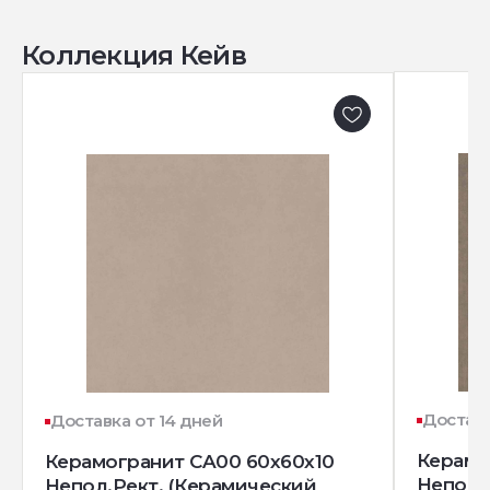
Коллекция Кейв
Доставк
Доставка от 14 дней
Керамо
Керамогранит CA00 60x60x10
Непол.
Непол.Рект. (Керамический