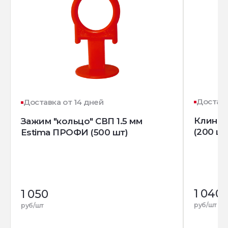
Доставк
Доставка от 14 дней
Клин д
Зажим "кольцо" СВП 1.5 мм
(200 шт
Estima ПРОФИ (500 шт)
1 040
1 050
руб/шт
руб/шт