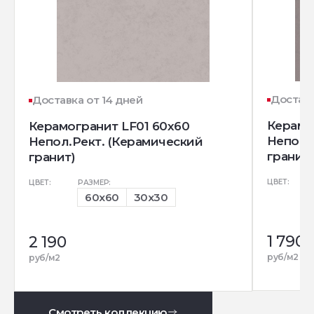
Доставк
Доставка от 14 дней
Керамо
Керамогранит LF01 60x60
Непол.
Непол.Рект. (Керамический
гранит)
гранит)
ЦВЕТ:
ЦВЕТ:
РАЗМЕР:
60x60
30x30
1 790
2 190
руб/м2
руб/м2
Смотреть коллекцию