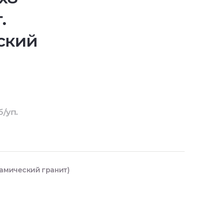
.
ский
б/уп.
рамический гранит)