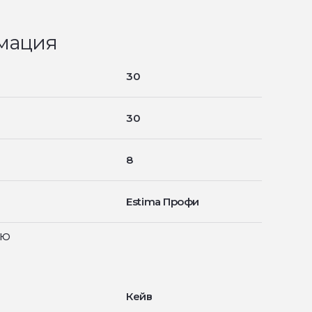
мация
30
30
8
Estima Профи
ью
Кейв