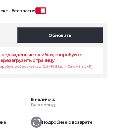
ект - бесплатно
Обновить
предвиденные ошибки, попробуйте
перезагрузить страницу
робуйте сбросить кеш Ctrl + F5 (Mac — Cmd + Shift + R)
В наличии:
Ваш город:
вке
Подробнее о возврате