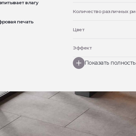
впитывает влагу
Количество различных ри
фровая печать
Цвет
Эффект
Показать полност