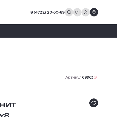
8 (4722) 20-50-89
Артикул:
68963
нит
x8