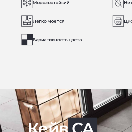
Морозостойкий
Не 
Легко моется
Ци
Вариативность цвета
Кейв
CA