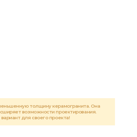
меньшенную толщину керамогранита. Она
асширяет возможности проектирования.
вариант для своего проекта!