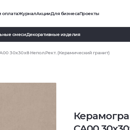
и оплата
Журнал
Акции
Для бизнеса
Проекты
ьные смеси
Декоративные изделия
A00 30x30x8 Непол.Рект. (Керамический гранит)
Керамогра
CA00 30x30