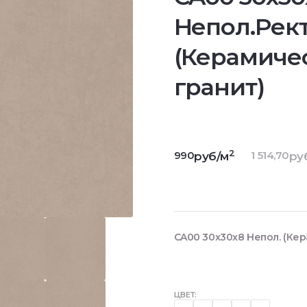
Непол.Рект
(Керамиче
гранит)
2
990
1 514,70
руб/м
ру
CA00 30x30x8 Непол. (Ке
ЦВЕТ: