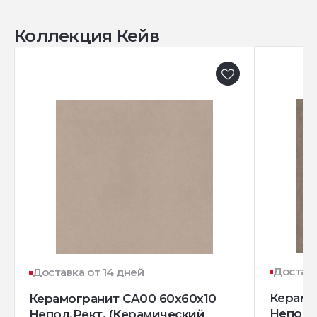
Коллекция Кейв
Доставк
Доставка от 14 дней
Керамо
Керамогранит CA00 60x60x10
Непол.
Непол.Рект. (Керамический