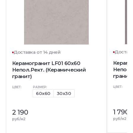
Доставк
Доставка от 14 дней
Керамо
Керамогранит LF01 60x60
Непол.
Непол.Рект. (Керамический
гранит)
гранит)
ЦВЕТ:
ЦВЕТ:
РАЗМЕР:
60x60
30x30
1 790
2 190
руб/м2
руб/м2