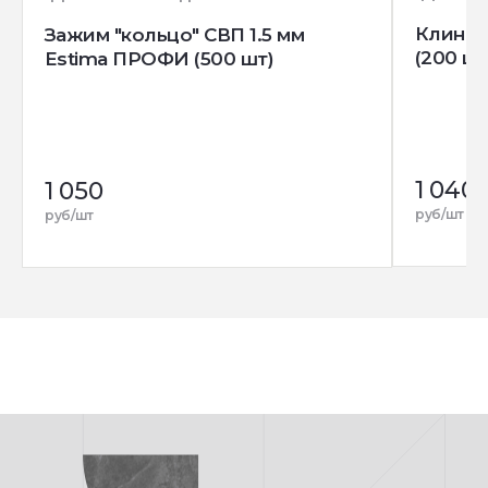
Клин д
Зажим "кольцо" СВП 1.5 мм
(200 шт
Estima ПРОФИ (500 шт)
1 040
1 050
руб/шт
руб/шт