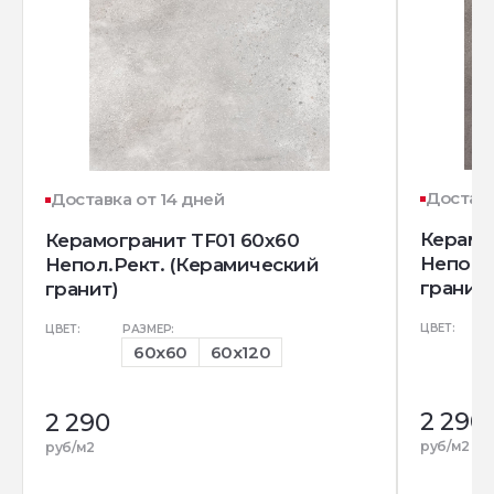
Доставк
Доставка от 14 дней
Керамо
Керамогранит TF01 60x60
Непол.
Непол.Рект. (Керамический
гранит)
гранит)
ЦВЕТ:
ЦВЕТ:
РАЗМЕР:
60x60
60x120
2 290
2 290
руб/м2
руб/м2