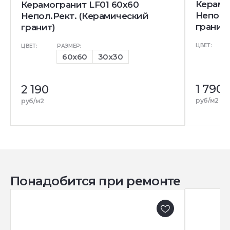
Керамо
Керамогранит LF01 60x60
Непол.
Непол.Рект. (Керамический
гранит)
гранит)
ЦВЕТ:
ЦВЕТ:
РАЗМЕР:
60x60
30x30
1 790
2 190
руб/м2
руб/м2
Понадобится при ремонте