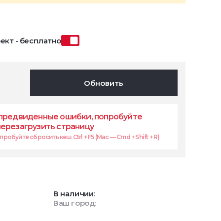
ект - бесплатно
Обновить
предвиденные ошибки, попробуйте
перезагрузить страницу
робуйте сбросить кеш Ctrl + F5 (Mac — Cmd + Shift + R)
В наличии:
Ваш город: