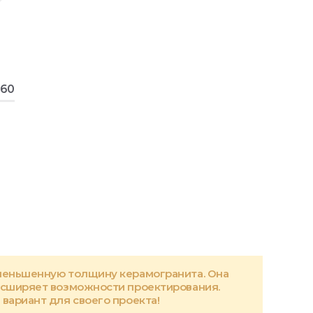
160
меньшенную толщину керамогранита. Она
асширяет возможности проектирования.
вариант для своего проекта!