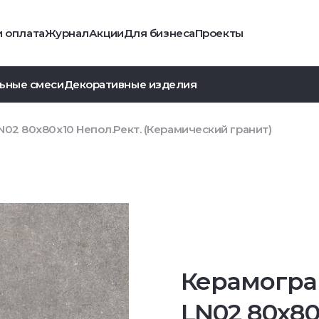
и оплата
Журнал
Акции
Для бизнеса
Проекты
ьные смеси
Декоративные изделия
02 80x80x10 Непол.Рект. (Керамический гранит)
Керамогра
LN02 80x80