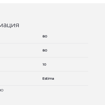
мация
80
80
10
Estima
ью