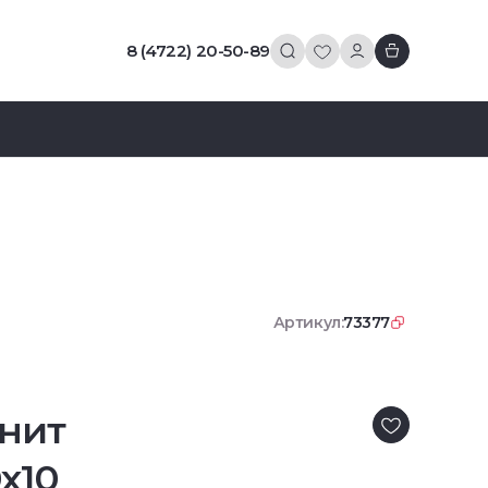
8 (4722) 20-50-89
Артикул:
73377
нит
x10