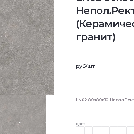
Непол.Рект
(Керамиче
гранит)
руб/шт
LN02 80x80x10 Непол.Рект
ЦВЕТ: