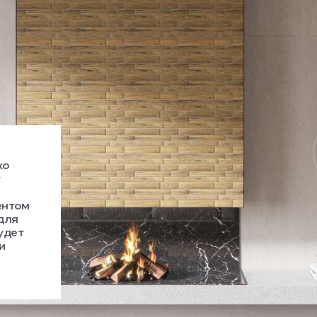
ко
т
ентом
 для
удет
и