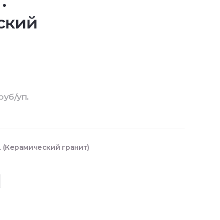
.
ский
руб/уп.
. (Керамический гранит)