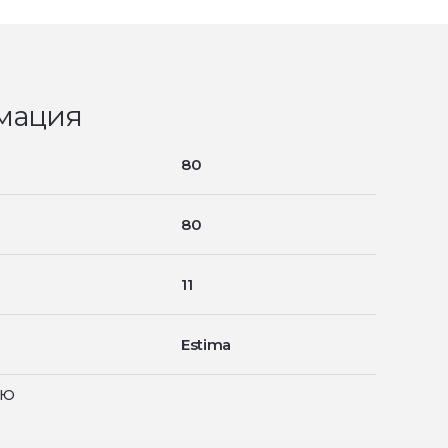
мация
80
80
11
Estima
ью