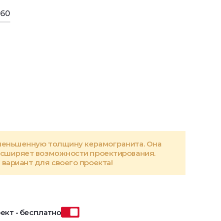
160
меньшенную толщину керамогранита. Она
асширяет возможности проектирования.
вариант для своего проекта!
ект - бесплатно