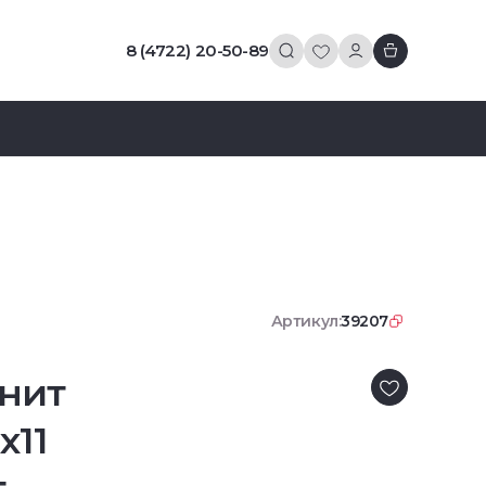
8 (4722) 20-50-89
Артикул:
39207
нит
x11