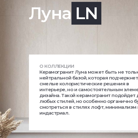
Луна
LN
О КОЛЛЕКЦИИ
Керамогранит Луна может быть не толь
нейтральной базой, которая подчеркне
смелые колористические решения в
интерьере, но и самостоятельным элем
дизайна. Такой керамогранит подойдет
любых стилей, но особенно органично б
смотреться в стилях лофт, минимализм 
индастриал.