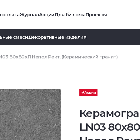
и оплата
Журнал
Акции
Для бизнеса
Проекты
ьные смеси
Декоративные изделия
03 80x80x11 Непол.Рект. (Керамический гранит)
Акция
Керамогра
LN03 80x80