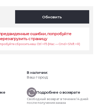
Обновить
предвиденные ошибки, попробуйте
перезагрузить страницу
робуйте сбросить кеш Ctrl + F5 (Mac — Cmd + Shift + R)
В наличии:
Ваш город:
вке
Подробнее о возврате
Свободный возврат в течение 14 дней
после получения заказа