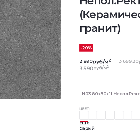
Непол.Рект
(Керамиче
гранит)
-20%
2
2 890
3 699,20
руб/м
2
руб/м
3 590
LN03 80x80x11 Непол.Рект
ЦВЕТ:
Еще
Серый