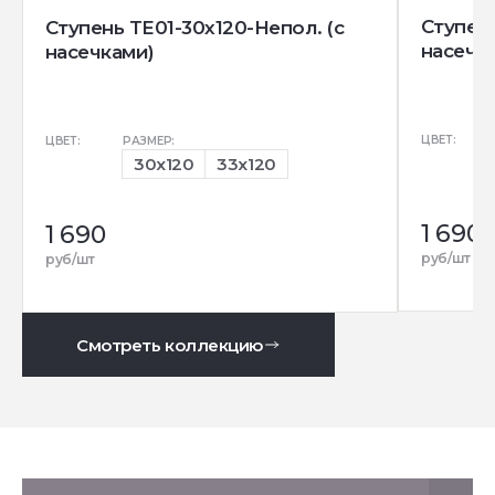
Ступень
Ступень TE01-30x120-Непол. (с
насечк
насечками)
ЦВЕТ:
ЦВЕТ:
РАЗМЕР:
30x120
33x120
1 690
1 690
руб/шт
руб/шт
Смотреть коллекцию