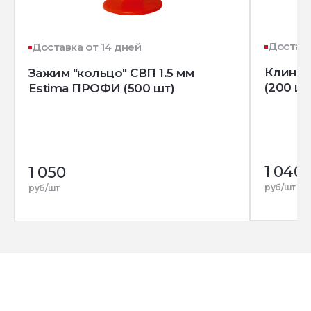
Доставк
Доставка от 14 дней
Клин д
Зажим "кольцо" СВП 1.5 мм
(200 шт
Estima ПРОФИ (500 шт)
1 040
1 050
руб/шт
руб/шт