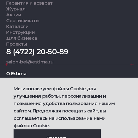
Гарантия и возврат
Журнал
Акции
Сертификаты
Каталоги
Инструкции
Для бизнеса
Проекты
8 (4722) 20-50-89
salon-bel@estima.ru
О Estima
Мы используем файлы Cookie для
Дизайнерам
улучшения работы, персонализации и
повышения удобства пользования нашим
Фирменные салоны
сайтом. Продолжая посещать сайт, вы
соглашаетесь на использование нами
2021 — 2026 © Estima
Политика конфиденциальности
файлов Cookie.
Договор публичной оферты о продаже товаров
Сделано
Ametist IT