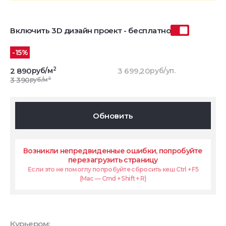
Включить 3D дизайн проект - бесплатно
-15%
2
2 890
руб/м
3 699,20
руб/уп.
2
3 390
руб/м
Обновить
Возникли непредвиденные ошибки, попробуйте
перезагрузить страницу
Если это не помоглу попробуйте сбросить кеш Ctrl + F5
(Mac — Cmd + Shift + R)
Курьером: