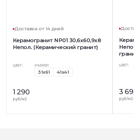
Доставк
Доставка от 14 дней
Керамо
Керамогранит NP01 30,6x60,9x8
Непол.
Непол. (Керамический гранит)
гранит)
ЦВЕТ:
ЦВЕТ:
РАЗМЕР:
31x61
41x41
3 690
1 290
р
руб/м2
руб/м2