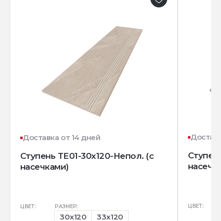
Доставк
Доставка от 14 дней
Ступень
Ступень TE01-30x120-Непол. (с
насечк
насечками)
ЦВЕТ:
ЦВЕТ:
РАЗМЕР:
30x120
33x120