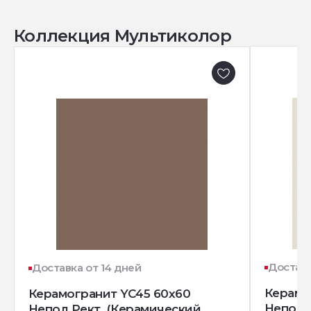
Коллекция Мультиколор
Доставк
Доставка от 14 дней
Керамо
Керамогранит YC45 60x60
Непол.
Непол.Рект. (Керамический