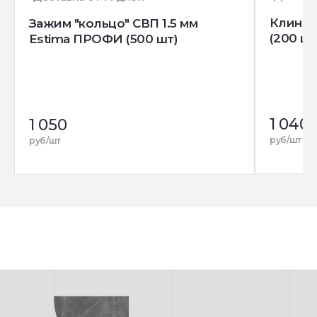
Клин д
Зажим "кольцо" СВП 1.5 мм
(200 шт
Estima ПРОФИ (500 шт)
1 040
1 050
руб/шт
руб/шт