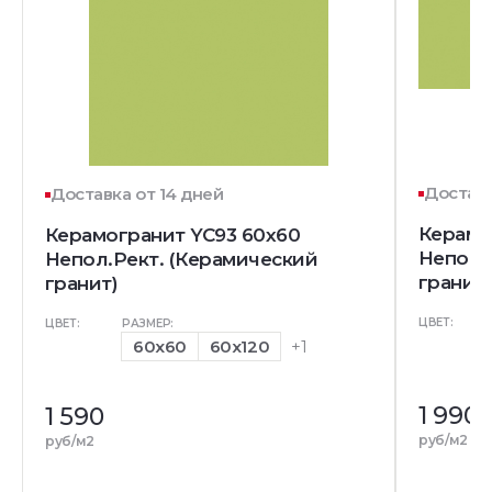
Доставк
Доставка от 14 дней
Керамо
Керамогранит YC93 60x60
Непол.
Непол.Рект. (Керамический
гранит)
гранит)
ЦВЕТ:
ЦВЕТ:
РАЗМЕР:
60x60
60x120
+1
1 990
1 590
руб/м2
руб/м2