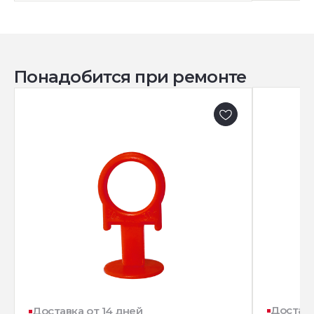
Понадобится при ремонте
Доставк
Доставка от 14 дней