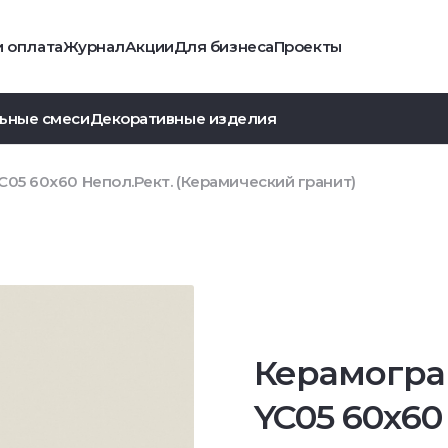
и оплата
Журнал
Акции
Для бизнеса
Проекты
ьные смеси
Декоративные изделия
05 60x60 Непол.Рект. (Керамический гранит)
Керамогра
YC05 60x60