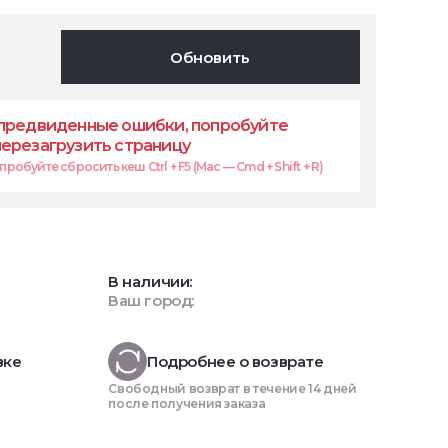
Обновить
предвиденные ошибки, попробуйте
перезагрузить страницу
робуйте сбросить кеш Ctrl + F5 (Mac — Cmd + Shift + R)
В наличии:
Ваш город:
вке
Подробнее о возврате
Свободный возврат в течение 14 дней
после получения заказа