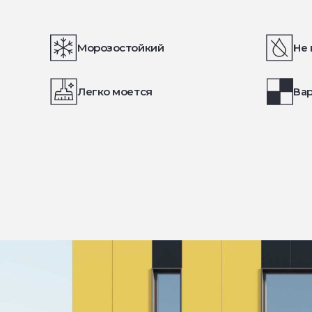
Морозостойкий
Не 
Легко моется
Вар