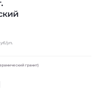
.
ский
уб/уп.
Керамический гранит)