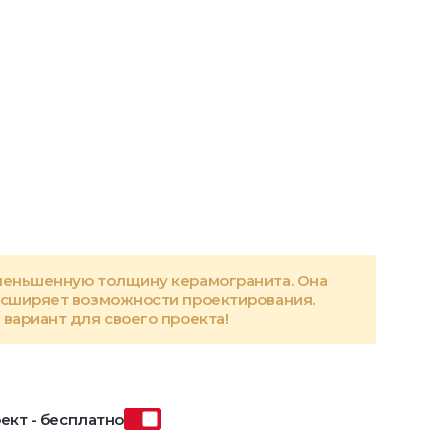
меньшенную толщину керамогранита. Она
асширяет возможности проектирования.
вариант для своего проекта!
ект - бесплатно