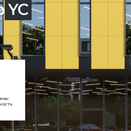
р
YC
ажны
кость