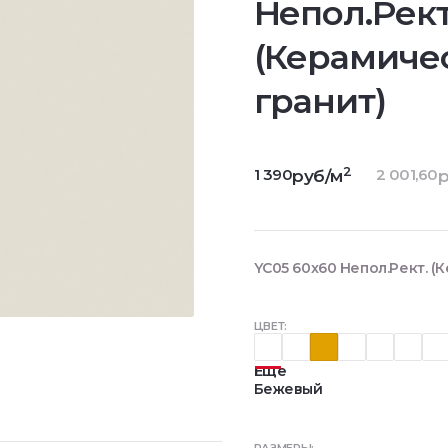
Непол.Рект
(Керамиче
гранит)
2
1 390
2 001,60
руб/м
р
YC05 60x60 Непол.Рект. (
ЦВЕТ:
Еще
Бежевый