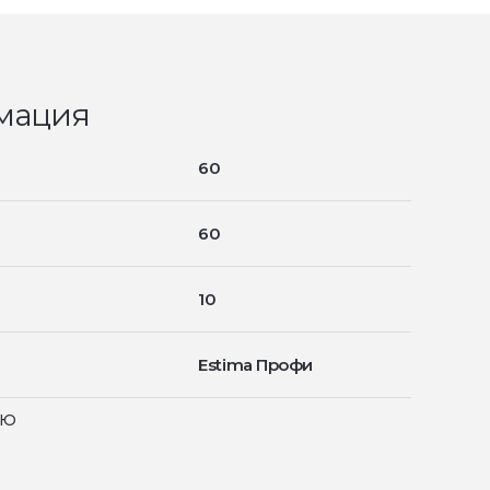
мация
60
60
10
Estima Профи
ью