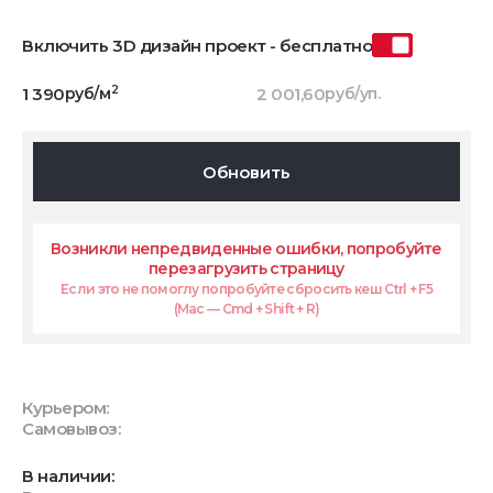
Включить 3D дизайн проект - бесплатно
2
1 390
руб/м
2 001,60
руб/уп.
Обновить
Возникли непредвиденные ошибки, попробуйте
перезагрузить страницу
Если это не помоглу попробуйте сбросить кеш Ctrl + F5
(Mac — Cmd + Shift + R)
Курьером:
Самовывоз:
В наличии: