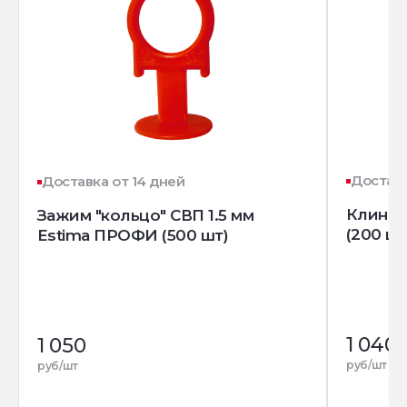
Доставк
Доставка от 14 дней
Клин д
Зажим "кольцо" СВП 1.5 мм
(200 шт
Estima ПРОФИ (500 шт)
1 040
1 050
руб/шт
руб/шт