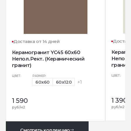
Доставк
Доставка от 14 дней
Керамо
Керамогранит YC45 60x60
Непол.
Непол.Рект. (Керамический
гранит)
гранит)
ЦВЕТ:
ЦВЕТ:
РАЗМЕР:
60x60
60x120
+1
1 390
1 590
руб/м2
руб/м2
Смотреть коллекцию