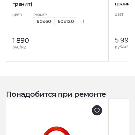
гранит
гранит)
ЦВЕТ:
ЦВЕТ:
РАЗМЕР:
60x60
60x120
+1
5 990
1 890
руб/м2
руб/м2
Понадобится при ремонте