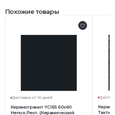
Похожие товары
Доставк
Доставка от 14 дней
Керамо
Керамогранит YC165 60x60
Тактил
Непол.Рект. (Керамический