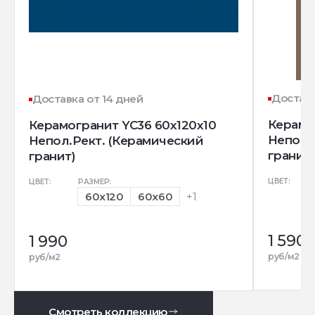
Доставк
Доставка от 14 дней
Керамо
Керамогранит YC36 60x120x10
Непол.
Непол.Рект. (Керамический
гранит)
гранит)
ЦВЕТ:
ЦВЕТ:
РАЗМЕР:
60x120
60x60
+1
1 590
1 990
руб/м2
руб/м2
Смотреть коллекцию