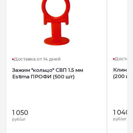
Доставк
Доставка от 14 дней
Клин д
Зажим "кольцо" СВП 1.5 мм
(200 шт
Estima ПРОФИ (500 шт)
1 040
1 050
руб/шт
руб/шт