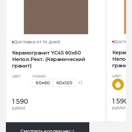
Доставк
Доставка от 14 дней
Керамо
Керамогранит YC45 60x60
Непол.
Непол.Рект. (Керамический
гранит)
гранит)
ЦВЕТ:
ЦВЕТ:
РАЗМЕР:
60x60
60x120
+1
1 590
1 590
руб/м2
руб/м2
Смотреть коллекцию