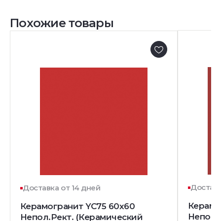
Похожие товары
Доставк
Доставка от 14 дней
Керамо
Керамогранит YC75 60x60
Непол.
Непол.Рект. (Керамический