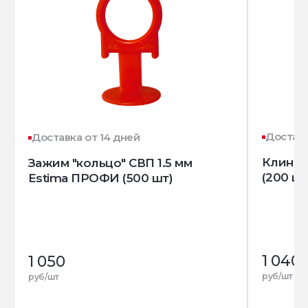
Доставк
Доставка от 14 дней
Клин д
Зажим "кольцо" СВП 1.5 мм
(200 шт
Estima ПРОФИ (500 шт)
1 040
1 050
руб/шт
руб/шт