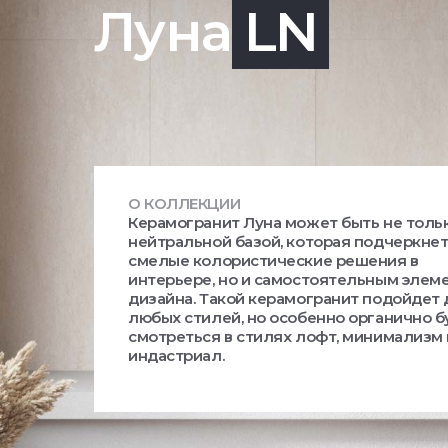
Луна
LN
О КОЛЛЕКЦИИ
Керамогранит Луна может быть не толь
нейтральной базой, которая подчеркне
смелые колористические решения в
интерьере, но и самостоятельным элем
дизайна. Такой керамогранит подойдет
любых стилей, но особенно органично б
смотреться в стилях лофт, минимализм 
индастриал.