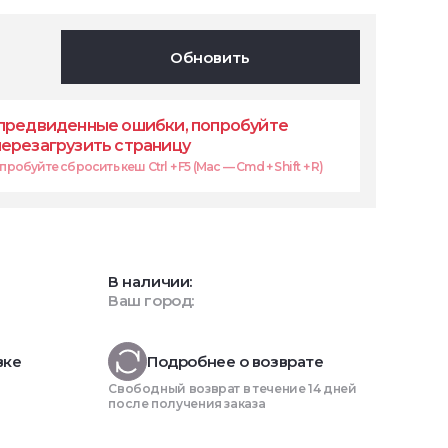
Обновить
предвиденные ошибки, попробуйте
перезагрузить страницу
робуйте сбросить кеш Ctrl + F5 (Mac — Cmd + Shift + R)
В наличии:
Ваш город:
вке
Подробнее о возврате
Свободный возврат в течение 14 дней
после получения заказа