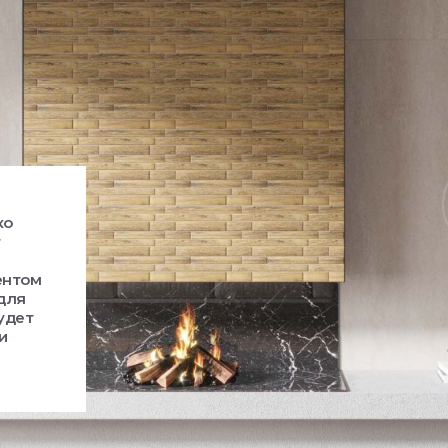
ко
т
ентом
 для
удет
и