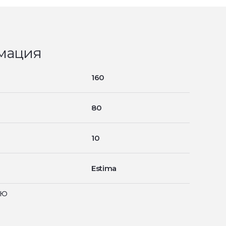
мация
160
80
10
Estima
ью