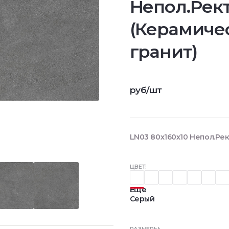
Непол.Рект
(Керамиче
гранит)
руб/шт
LN03 80x160x10 Непол.Рек
ЦВЕТ:
Еще
Серый