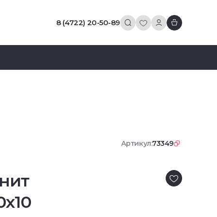
8 (4722) 20-50-89
Артикул:
73349
нит
0x10