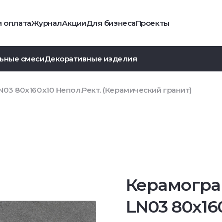
и оплата
Журнал
Акции
Для бизнеса
Проекты
ьные смеси
Декоративные изделия
03 80x160x10 Непол.Рект. (Керамический гранит)
Керамогра
LN03 80x16