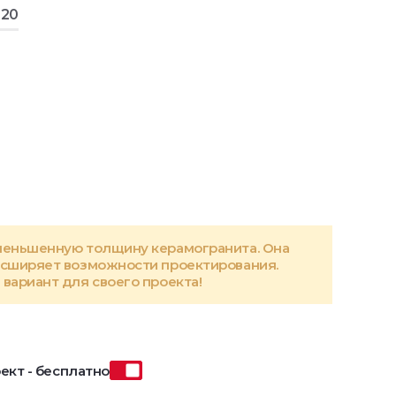
120
меньшенную толщину керамогранита. Она
асширяет возможности проектирования.
вариант для своего проекта!
ект - бесплатно