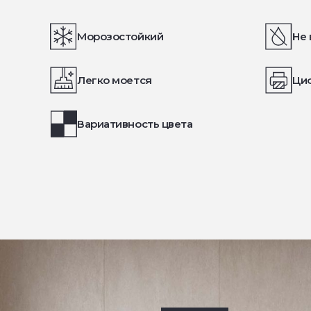
Морозостойкий
Не 
Легко моется
Ци
Вариативность цвета