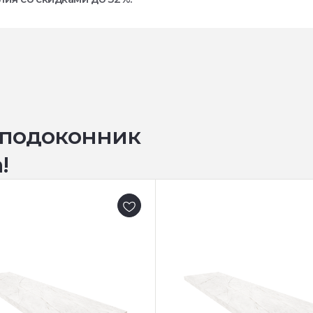
 подоконник
!