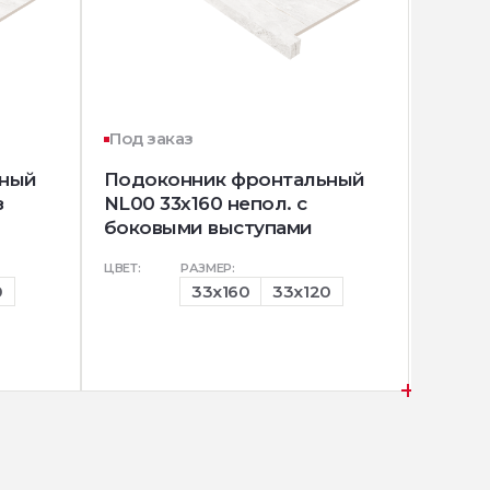
Под заказ
Под з
ьный
Подоконник фронтальный
Подок
з
NL00 33х160 непол. с
33х16
боковыми выступами
высту
ЦВЕТ:
РАЗМЕР:
ЦВЕТ:
0
33x160
33x120