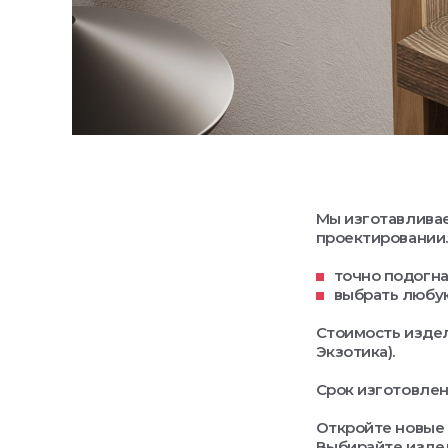
Мы изготавливае
проектировании.
точно подогна
выбрать любую
Стоимость издел
Экзотика).
Срок изготовлен
Откройте новые 
Выбирайте издел