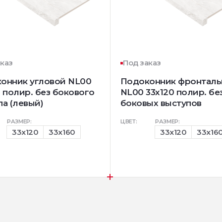
аказ
Под заказ
онник угловой NL00
Подоконник фронтал
0 полир. без бокового
NL00 33х120 полир. бе
па (левый)
боковых выступов
РАЗМЕР:
ЦВЕТ:
РАЗМЕР:
33x120
33x160
33x120
33x16