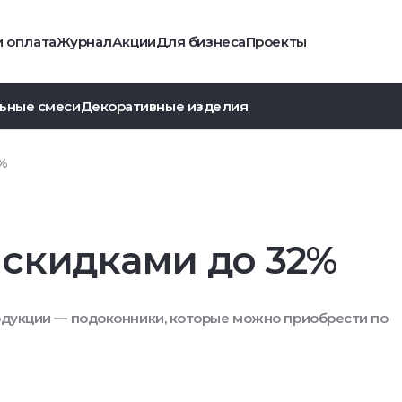
и оплата
Журнал
Акции
Для бизнеса
Проекты
ьные смеси
Декоративные изделия
%
скидками до 32%
одукции — подоконники, которые можно приобрести по