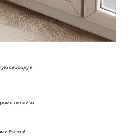
ную свободу в
(кроме линейки
ми Estima!