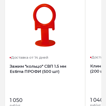
Доставк
Доставка от 14 дней
Клин д
Зажим "кольцо" СВП 1.5 мм
(200 шт
Estima ПРОФИ (500 шт)
1 040
1 050
руб/шт
руб/шт