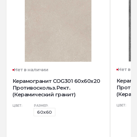
Нет в н
Нет в наличии
Керамо
Керамогранит COG301 60x60x20
Против
Противоскольз.Рект.
(Керам
(Керамический гранит)
ЦВЕТ:
ЦВЕТ:
РАЗМЕР:
60x60