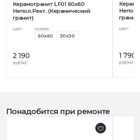
Керамо
Керамогранит LF01 60x60
Непол.
Непол.Рект. (Керамический
гранит)
гранит)
ЦВЕТ:
ЦВЕТ:
РАЗМЕР:
60x60
30x30
1 790
2 190
руб/м2
руб/м2
Понадобится при ремонте