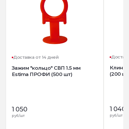
Доставк
Доставка от 14 дней
Клин д
Зажим "кольцо" СВП 1.5 мм
(200 шт
Estima ПРОФИ (500 шт)
1 040
1 050
руб/шт
руб/шт