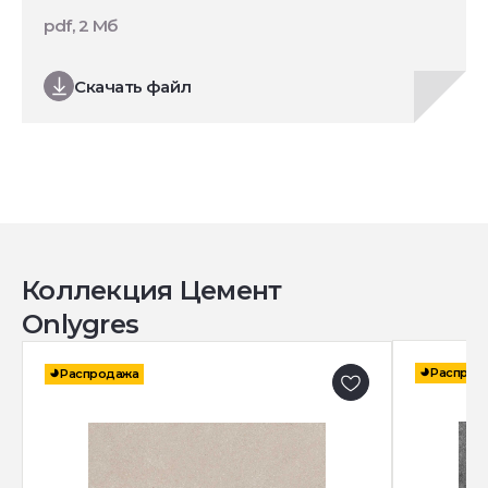
pdf, 2 Мб
Скачать файл
Коллекция Цемент
Onlygres
Распрод
Распродажа