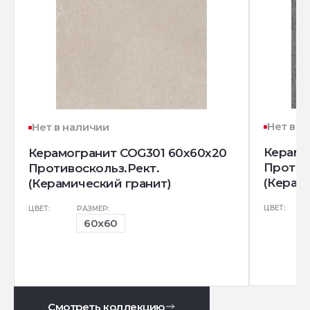
Нет в н
Нет в наличии
Керамо
Керамогранит COG301 60x60x20
Против
Противоскольз.Рект.
(Керам
(Керамический гранит)
ЦВЕТ:
ЦВЕТ:
РАЗМЕР:
60x60
Смотреть коллекцию